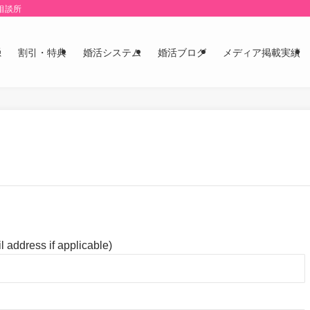
相談所
系
割引・特典
婚活システム
婚活ブログ
メディア掲載実績
 address if applicable)