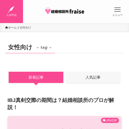
入会申込
メニュー
ホーム
女性向け
女性向け
– tag –
新着記事
人気記事
IBJ真剣交際の期間は？結婚相談所のプロが解
説！
真剣交際