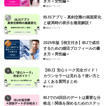
き方＜女性編＞
婚活ノウハウ
IBJSアプリ – 真剣交際の画面変化
と破局時の表示を徹底解説！
婚活ノウハウ
2025年版【例文付き】IBJで成功
するための婚活プロフィールの書
き方＜男性編＞
婚活ノウハウ
【IBJ】安心トーク完全ガイド！
カウンセラーは見れる？使い方と
よくある質問まとめ
仮交際
IBJでの4回目のデートは重要な分
岐点！関係を深めるためのステッ