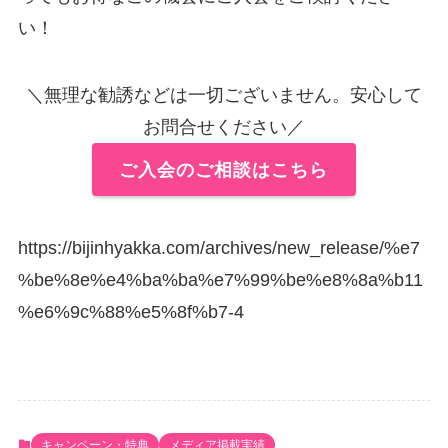
い！
＼無理な勧誘などは一切ございません。安心して
お問合せください／
ご入会のご相談はこちら
https://bijinhyakka.com/archives/new_release/%e7
%be%8e%e4%ba%ba%e7%99%be%e8%8a%b11
%e6%9c%88%e5%8f%b7-4
キャンペーン・特典
メディア掲載実績