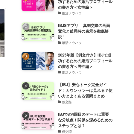
功するための婚活プロフィール
の書き方＜女性編＞
婚活ノウハウ
IBJSアプリ – 真剣交際の画面
変化と破局時の表示を徹底解
説！
婚活ノウハウ
2025年版【例文付き】IBJで成
功するための婚活プロフィール
の書き方＜男性編＞
婚活ノウハウ
【IBJ】安心トーク完全ガイ
ド！カウンセラーは見れる？使
い方とよくある質問まとめ
仮交際
IBJでの4回目のデートは重要
な分岐点！関係を深めるための
ステップとは？
仮交際