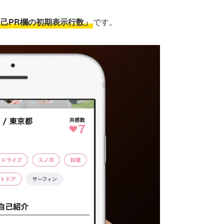
己PR欄の初期表示行数」
です。