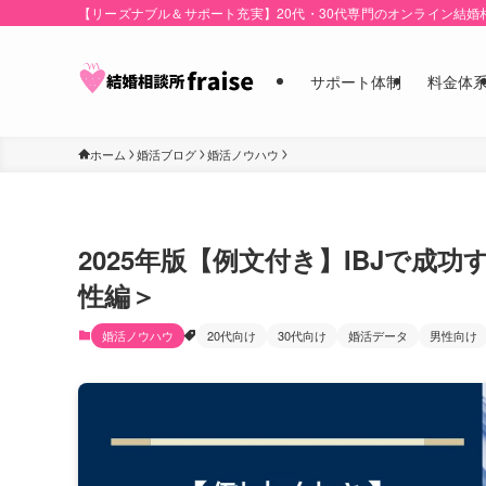
【リーズナブル＆サポート充実】20代・30代専門のオンライン結婚
サポート体制
料金体
ホーム
婚活ブログ
婚活ノウハウ
2025年版【例文付き】IBJで
性編＞
婚活ノウハウ
20代向け
30代向け
婚活データ
男性向け