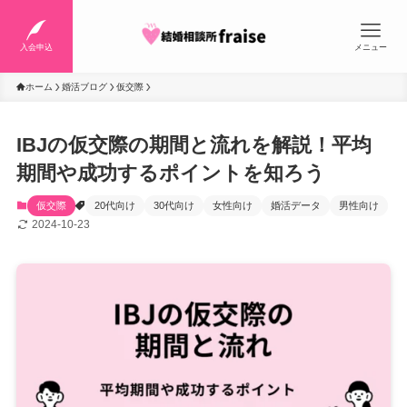
入会申込
メニュー
ホーム
婚活ブログ
仮交際
IBJの仮交際の期間と流れを解説！平均
期間や成功するポイントを知ろう
仮交際
20代向け
30代向け
女性向け
婚活データ
男性向け
2024-10-23