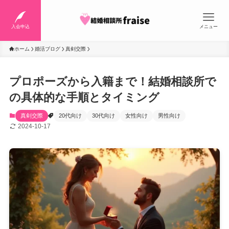
入会申込
メニュー
ホーム
婚活ブログ
真剣交際
プロポーズから入籍まで！結婚相談所で
の具体的な手順とタイミング
真剣交際
20代向け
30代向け
女性向け
男性向け
2024-10-17